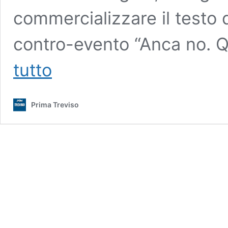
commercializzare il testo 
contro-evento “Anca no. Qu
Il
tutto
generale
Vannacci
fa
Prima Treviso
il
pieno
a
Castelfranco
Veneto,
ma
va
“sold
out”
anche
il
contro-