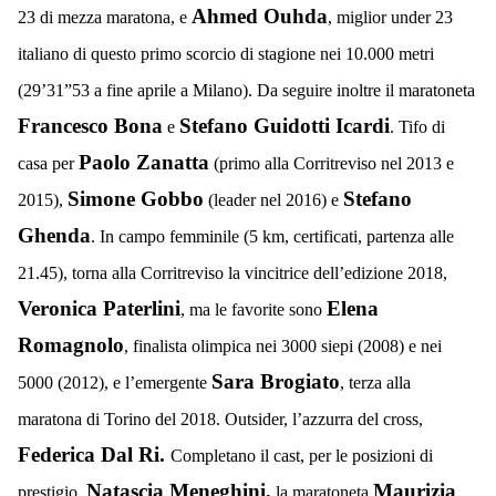
Ahmed Ouhda
23 di mezza maratona, e
, miglior under 23
italiano di questo primo scorcio di stagione nei 10.000 metri
(29’31”53 a fine aprile a Milano). Da seguire inoltre il maratoneta
Francesco Bona
Stefano Guidotti Icardi
e
. Tifo di
Paolo Zanatta
casa per
(primo alla Corritreviso nel 2013 e
Simone Gobbo
Stefano
2015),
(leader nel 2016) e
Ghenda
. In campo femminile (5 km, certificati, partenza alle
21.45), torna alla Corritreviso la vincitrice dell’edizione 2018,
Veronica Paterlini
Elena
, ma le favorite sono
Romagnolo
, finalista olimpica nei 3000 siepi (2008) e nei
Sara Brogiato
5000 (2012), e l’emergente
, terza alla
maratona di Torino del 2018. Outsider, l’azzurra del cross,
Federica Dal Ri.
Completano il cast, per le posizioni di
Natascia Meneghini,
Maurizia
prestigio,
la maratoneta