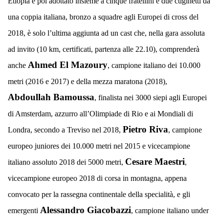
Etiopia e poi adottato insieme a cinque fratellini e due cuginetti da
una coppia italiana, bronzo a squadre agli Europei di cross del
2018, è solo l’ultima aggiunta ad un cast che, nella gara assoluta
ad invito (10 km, certificati, partenza alle 22.10), comprenderà
Ahmed El Mazoury
anche
, campione italiano dei 10.000
metri (2016 e 2017) e della mezza maratona (2018),
Abdoullah Bamoussa
, finalista nei 3000 siepi agli Europei
di Amsterdam, azzurro all’Olimpiade di Rio e ai Mondiali di
Pietro Riva
Londra, secondo a Treviso nel 2018,
, campione
europeo juniores dei 10.000 metri nel 2015 e vicecampione
Cesare Maestri
italiano assoluto 2018 dei 5000 metri,
,
vicecampione europeo 2018 di corsa in montagna, appena
convocato per la rassegna continentale della specialità, e gli
Alessandro Giacobazzi
emergenti
, campione italiano under