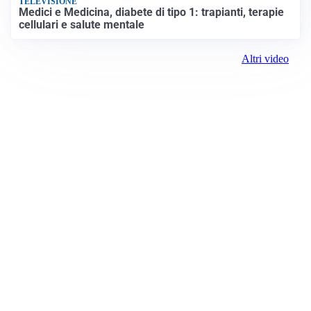
TELEVISIONE
Medici e Medicina, diabete di tipo 1: trapianti, terapie
cellulari e salute mentale
Altri video
Prima Treviso
Registrazione tribunale:
Lecco 04/2019 3/26/2019
ROC:
15381