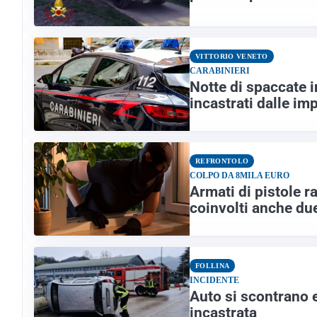
VITTORIO VENETO
CARABINIERI
Notte di spaccate i
incastrati dalle imp
REFRONTOLO
COLPO DA 8MILA EURO
Armati di pistole r
coinvolti anche du
FOLLINA
INCIDENTE
Auto si scontrano e
incastrata