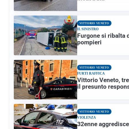
VITTORIO VENETO
IL SINISTRO
Furgone si ribalta
pompieri
VITTORIO VENETO
FURTI RAFFICA
Vittorio Veneto, tre
il presunto respon
VITTORIO VENETO
VIOLENZA
32enne aggredisce 