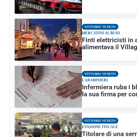
VITTORIO VENETO
MERCATINI AL BUIO
Finti elettricisti in
alimentava il Villa
VITTORIO VENETO
CARABINIERI
Infermiera ruba i bl
la sua firma per c
VITTORIO VENETO
EVASIONE FISCALE
Titolare di una serr