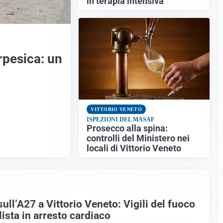
in terapia intensiva
rpesica: un
VITTORIO VENETO
ISPEZIONI DEL MASAF
Prosecco alla spina:
controlli del Ministero nei
locali di Vittorio Veneto
sull’A27 a Vittorio Veneto: Vigili del fuoco
ista in arresto cardiaco