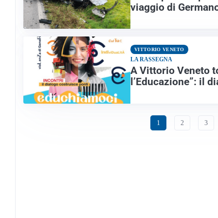
viaggio di Germano
VITTORIO VENETO
LA RASSEGNA
A Vittorio Veneto 
l’Educazione”: il d
1
2
3