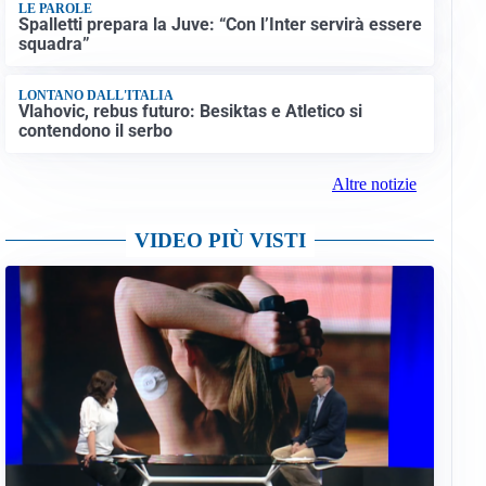
LE PAROLE
Spalletti prepara la Juve: “Con l’Inter servirà essere
squadra”
LONTANO DALL'ITALIA
Vlahovic, rebus futuro: Besiktas e Atletico si
contendono il serbo
Altre notizie
VIDEO PIÙ VISTI