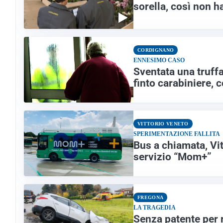
sorella, così non h
CORDIGNANO
ENNESIMO CASO
Sventata una truff
finto carabiniere,
VITTORIO VENETO
SPERIMENTAZIONE FALLITA
Bus a chiamata, Vit
servizio “Mom+”
FREGONA
LA TRAGEDIA
Senza patente per 