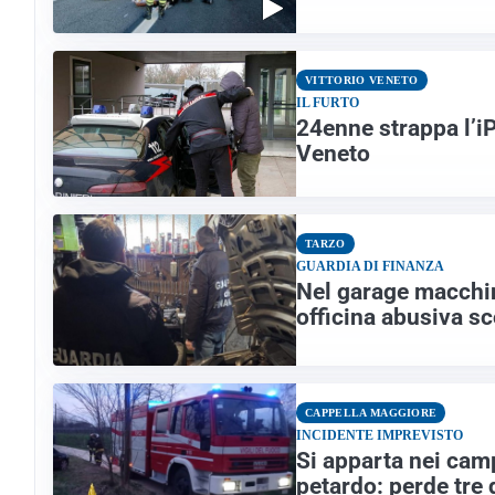
VITTORIO VENETO
IL FURTO
24enne strappa l’i
Veneto
TARZO
GUARDIA DI FINANZA
Nel garage macchina
officina abusiva s
CAPPELLA MAGGIORE
INCIDENTE IMPREVISTO
Si apparta nei cam
petardo: perde tre 