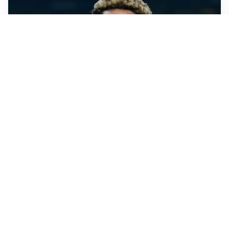
MERCATO JUVE
La Juventus vuole Suzuki, ma il Psg è avanti
CALCIOMERCATO
Inter, Frattesi blocca il mercato nerazzurro: la
situazione
SERIE A
Roma, troppi gol subiti: Gasp deve lavorare in difesa