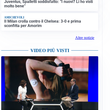
Juventus, Spalletti soddisfatto: “I nuovi? Li ho visti
molto bene”
AMICHEVOLI
Il Milan crolla contro il Chelsea: 3-0 e prima
sconfitta per Amorim
Altre notizie
VIDEO PIÙ VISTI