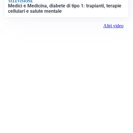
TELEVISIONE
Medici e Medicina, diabete di tipo 1: trapianti, terapie
cellulari e salute mentale
Altri video
Prima Treviso
Registrazione tribunale:
Lecco 04/2019 3/26/2019
ROC:
15381
Direttore responsabile: