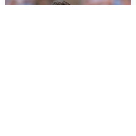
IL NOME NUOVO
Napoli, Musso resta un’opzione per la porta
TITOLARE IN CAMPIONATO
Inter, tocca a Pio Esposito: Chivu gli affida l’attacco
LE PAROLE
Spalletti prepara la Juve: “Con l’Inter servirà essere
squadra”
LONTANO DALL'ITALIA