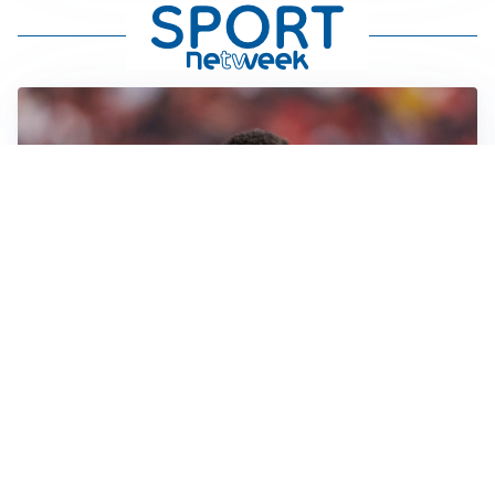
AFFARE IN CHIUSURA
Barcellona, colpo Rodri: battuto il Real Madrid
MOTIVATO
Douglas Luiz dice no all’Everton e punta sulla