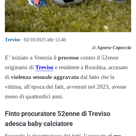
Treviso
· 02/10/2025 alle 12:46
di
Agnese Capoccia
E’ iniziato a Venezia il
processo
contro il 52enne
originario di
Treviso
e residente a Rosolina, accusato
di
violenza sessuale aggravata
dal fatto che la
vittima, all’epoca dei fatti, avvenuti nel 2023, avesse
meno di quattordici anni.
Finto procuratore 52enne di Treviso
adesca baby calciatore
Secondo la ricostruzione dei fatti, l’accusato
si era