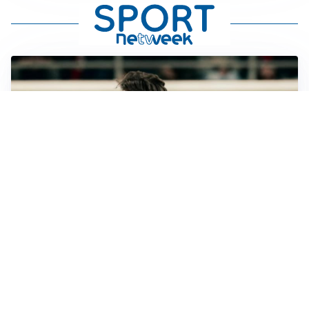
LE PAROLE
Jashari cambia pagina: “Con Amorim aria nuova al
Milan”
LE PAROLE