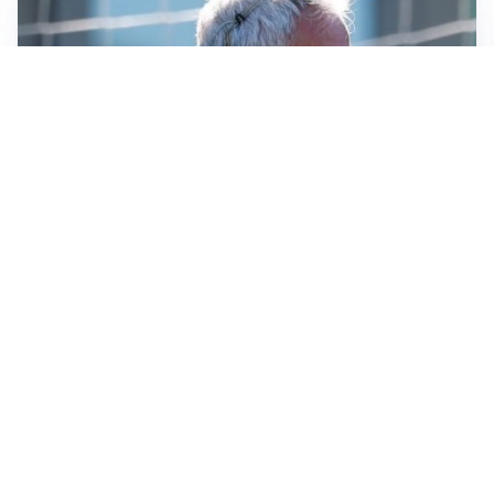
LA NOVITÀ
Le regole di Mourinho al Real
MERCATO JUVE
La Juventus vuole Suzuki, ma il Psg è avanti
CALCIOMERCATO
Inter, Frattesi blocca il mercato nerazzurro: la
situazione