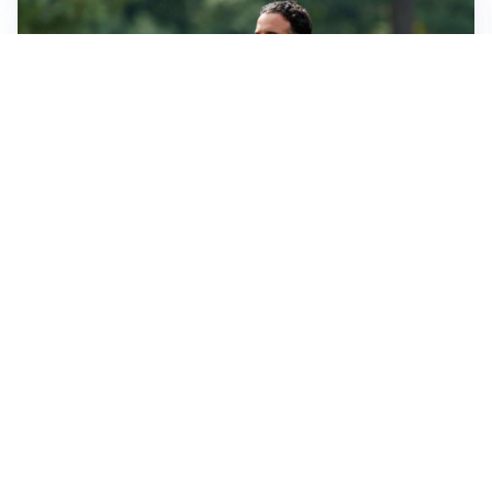
LE PAROLE
Milan, Amorim: “Sapevamo delle difficoltà, faremo
delle scelte”
LE PAROLE
Juventus, Spalletti soddisfatto: “I nuovi? Li ho visti
molto bene”
AMICHEVOLI
Il Milan crolla contro il Chelsea: 3-0 e prima sconfitta