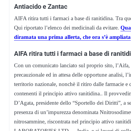
Antiacido e Zantac
AIFA ritira tutti i farmaci a base di ranitidina. Tra qu
Qui riportato l’elenco dei medicinali da evitare.
Qual
diramata una prima allerta, che ora s’è ampliata
AIFA ritira tutti i farmaci a base di ranitid
Con un comunicato lanciato sul proprio sito, l’Aifa,
precauzionale ed in attesa delle opportune analisi, l’i
territorio nazionale, nonchè il ritiro dalle farmacie e d
contenenti il principio attivo ranitidina.. Il provved
D’Agata, presidente dello “Sportello dei Diritti”, a 
presenza di un’impurezza denominata Nnitrosodimet
nitrosammine, riscontrata nel principio attivo ranit
LABORATORIES LTD — India, e ai lavori di collabor