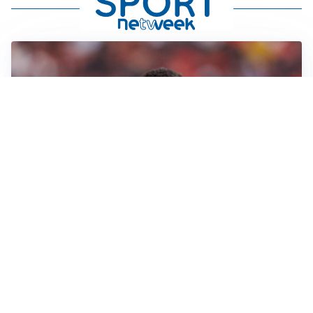
AFFARE IN CHIUSURA
Barcellona, colpo Rodri: battuto il Real Madrid
MOTIVATO
Douglas Luiz dice no all’Everton e punta sulla
Juventus