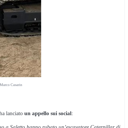
 Marco Casarin
 ha lanciato
un appello sui social
:
erso a Saletto hanno rubato un’escavatore Caterpillar di