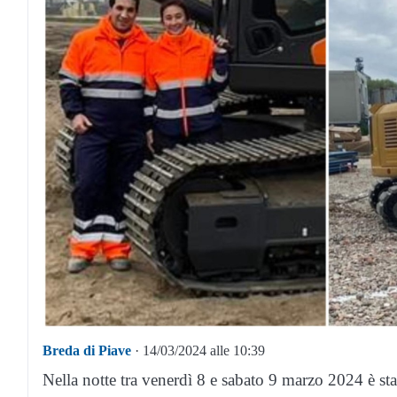
Breda di Piave
· 14/03/2024 alle 10:39
Nella notte tra venerdì 8 e sabato 9 marzo 2024 è st