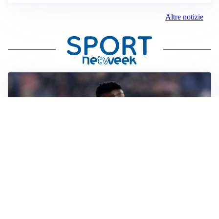
Altre notizie
SI AVVICINA
Juve-Lucumí, fiducia in crescita: pronta una nuova