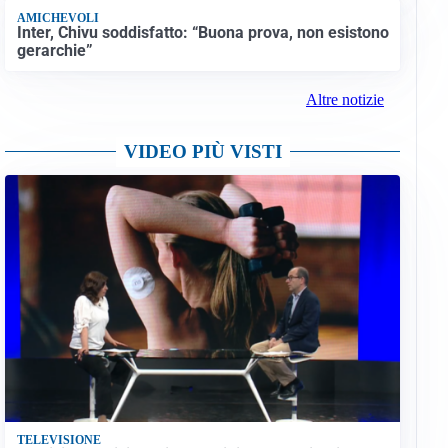
AMICHEVOLI
Inter, Chivu soddisfatto: “Buona prova, non esistono
gerarchie”
Altre notizie
VIDEO PIÙ VISTI
TELEVISIONE