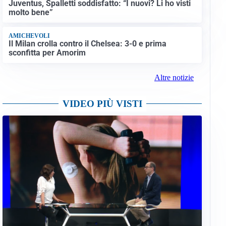
Juventus, Spalletti soddisfatto: “I nuovi? Li ho visti
molto bene”
AMICHEVOLI
Il Milan crolla contro il Chelsea: 3-0 e prima
sconfitta per Amorim
Altre notizie
VIDEO PIÙ VISTI