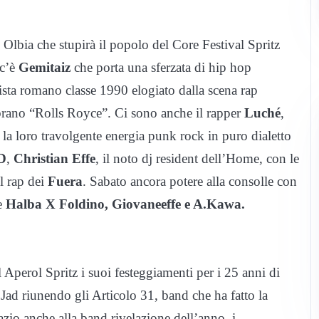
di Olbia che stupirà il popolo del Core Festival Spritz
 c’è
Gemitaiz
che porta una sferzata di hip hop
rtista romano classe 1990 elogiato dalla scena rap
 brano “Rolls Royce”. Ci sono anche il rapper
Luché
,
la loro travolgente energia punk rock in puro dialetto
D
,
Christian Effe
, il noto dj resident dell’Home, con le
l rap dei
Fuera
. Sabato ancora potere alla consolle con
ne
Halba X Foldino, Giovaneeffe e A.Kawa.
 Aperol Spritz i suoi festeggiamenti per i 25 anni di
 Jad riunendo gli Articolo 31, band che ha fatto la
zio anche alla band rivelazione dell’anno, i