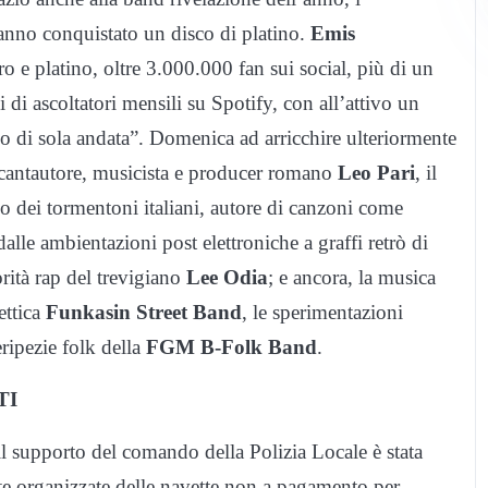
anno conquistato un disco di platino.
Emis
’oro e platino, oltre 3.000.000 fan sui social, più di un
i di ascoltatori mensili su Spotify, con all’attivo un
io di sola andata”. Domenica ad arricchire ulteriormente
 il cantautore, musicista e producer romano
Leo Pari
, il
go dei tormentoni italiani, autore di canzoni come
lle ambientazioni post elettroniche a graffi retrò di
rità rap del trevigiano
Lee Odia
; e ancora, la musica
ettica
Funkasin Street Band
, le sperimentazioni
ripezie folk della
FGM B-Folk Band
.
TI
l supporto del comando della Polizia Locale è stata
ate organizzate delle navette non a pagamento per