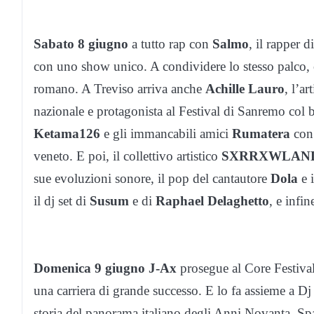
Sabato 8 giugno
a tutto rap con
Salmo
, il rapper 
con uno show unico. A condividere lo stesso palco,
romano. A Treviso arriva anche
Achille Lauro
, l’a
nazionale e protagonista al Festival di Sanremo col
Ketama126
e gli immancabili amici
Rumatera
con 
veneto. E poi, il collettivo artistico
SXRRXWLAN
sue evoluzioni sonore, il pop del cantautore
Dola
e i
il dj set di
Susum
e di
Raphael Delaghetto
, e infi
Domenica 9 giugno
J-Ax
prosegue al Core Festival
una carriera di grande successo. E lo fa assieme a Dj
storia del panorama italiano degli Anni Novanta. Spa