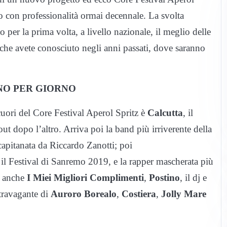
ato con professionalità ormai decennale. La svolta
per la prima volta, a livello nazionale, il meglio delle
 che avete conosciuto negli anni passati, dove saranno
NO PER GIORNO
 cuori del Core Festival Aperol Spritz è
Calcutta
, il
t dopo l’altro. Arriva poi la band più irriverente della
capitanata da Riccardo Zanotti; poi
er il Festival di Sanremo 2019, e la rapper mascherata più
o anche
I Miei Migliori Complimenti
,
Postino
, il dj e
stravagante di
Auroro Borealo
,
Costiera
,
Jolly Mare