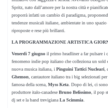
Spritz, nato dall’amore per la nostra città e pianific
proporrà infatti un cambio di paradigma, proponendo 
tendenze musicali italiane, ambientate in uno spazio
riproposte e rese più brillanti.
LA PROGRAMMAZIONE ARTISTICA GIOR
Venerdì 7 giugno
il primo headliner a far pulsare i
fenomeno indie pop italiano che colleziona un sold ou
nuova musica italiana, i
Pinguini Tattici Nucleari
, 
Ghemon
, cantautore italiano tra i big selezionati p
famosa della scena,
Myss Keta
. Dopo di lei, ci son
produttore italo-canadese
Bruno Belissimo
, il pop 
dj set e la band trevigiana
La Scimmia
.