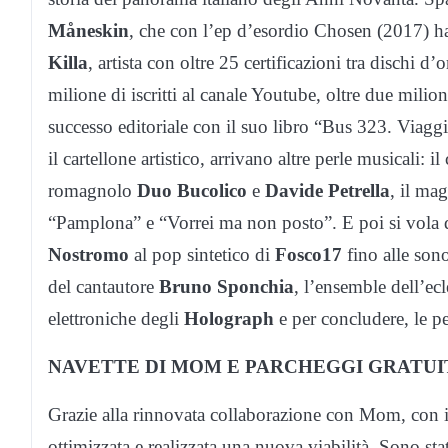
Måneskin
, che con l’ep d’esordio Chosen (2017) h
Killa
, artista con oltre 25 certificazioni tra dischi d
milione di iscritti al canale Youtube, oltre due milion
successo editoriale con il suo libro “Bus 323. Viagg
il cartellone artistico, arrivano altre perle musicali:
romagnolo
Duo Bucolico
e
Davide Petrella
, il ma
“Pamplona” e “Vorrei ma non posto”. E poi si vola da
Nostromo
al pop sintetico di
Fosco17
fino alle sono
del cantautore
Bruno Sponchia
, l’ensemble dell’ecl
elettroniche degli
Holograph
e per concludere, le pe
NAVETTE DI MOM E PARCHEGGI GRATUI
Grazie alla rinnovata collaborazione con Mom, con i
ottimizzata e realizzata una nuova viabilità. Sono st