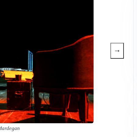
→
Mardegan