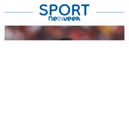
AFFARE IN CHIUSURA
Barcellona, colpo Rodri: battuto il Real Madrid
MOTIVATO
Douglas Luiz dice no all’Everton e punta sulla