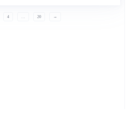
4
…
20
→