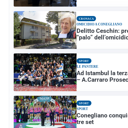
CRONACA
OMICIDIO A CONEGLIANO
Delitto Ceschin: pr
“palo” dell’omicidi
SPORT
LE PANTERE
Ad Istambul la ter
– A.Carraro Prose
SPORT
SPORT
Conegliano conquis
tre set