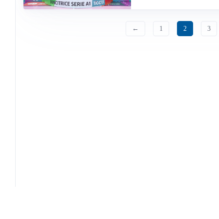
←
1
2
3