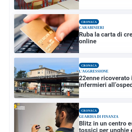
CRONACA
CARABINIERI
Ruba la carta di c
online
CRONACA
L'AGGRESSIONE
22enne ricoverato 
infermieri all’ospe
CRONACA
GUARDIA DI FINANZA
Blitz in un centro 
tossici per unghie 