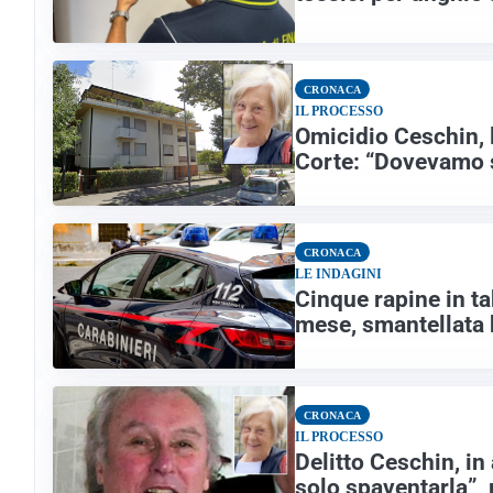
CRONACA
IL PROCESSO
Omicidio Ceschin, 
Corte: “Dovevamo s
CRONACA
LE INDAGINI
Cinque rapine in t
mese, smantellata b
CRONACA
IL PROCESSO
Delitto Ceschin, in
solo spaventarla”, 