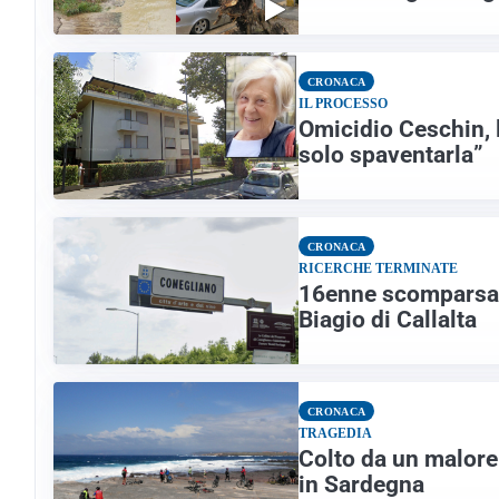
CRONACA
IL PROCESSO
Omicidio Ceschin, 
solo spaventarla”
CRONACA
RICERCHE TERMINATE
16enne scomparsa 
Biagio di Callalta
CRONACA
TRAGEDIA
Colto da un malore
in Sardegna