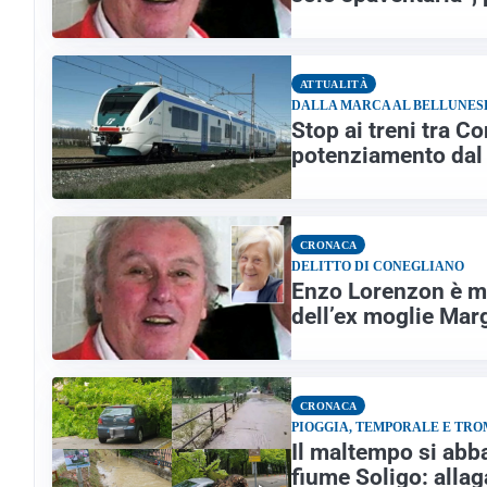
ATTUALITÀ
DALLA MARCA AL BELLUNES
Stop ai treni tra Co
potenziamento dal
CRONACA
DELITTO DI CONEGLIANO
Enzo Lorenzon è mo
dell’ex moglie Mar
CRONACA
PIOGGIA, TEMPORALE E TRO
Il maltempo si abba
fiume Soligo: allag