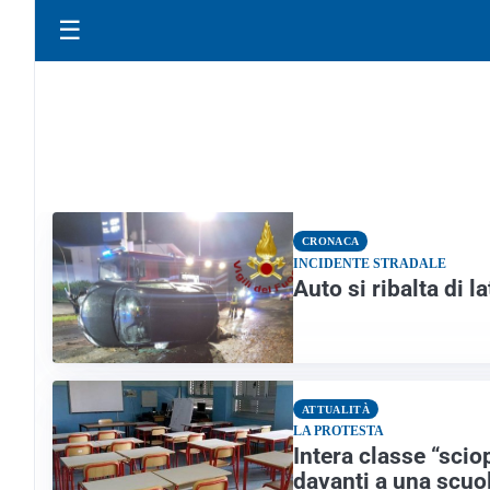
☰
CRONACA
INCIDENTE STRADALE
Auto si ribalta di 
ATTUALITÀ
LA PROTESTA
Intera classe “sciop
davanti a una scuo