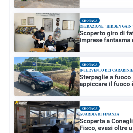
CRONACA
OPERAZIONE "HIDDEN GAIN
Scoperto giro di fa
imprese fantasma n
CRONACA
INTERVENTO DEI CARABINIE
Sterpaglie a fuoco 
appiccare il fuoco
CRONACA
GUARDIA DI FINANZA
Scoperta a Conegli
Fisco, evasi oltre 