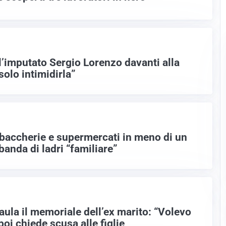
l’imputato Sergio Lorenzo davanti alla
olo intimidirla”
abaccherie e supermercati in meno di un
anda di ladri “familiare”
 aula il memoriale dell’ex marito: “Volevo
poi chiede scusa alle figlie