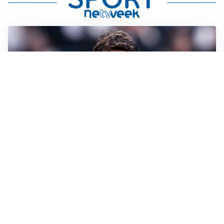
LA SVOLTA
Il Besiktas conferma: “Stiamo lavorando e parlando
con Vlahovic”