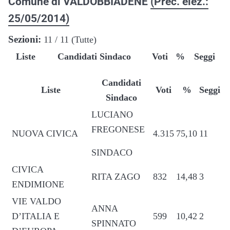
Comune di VALDOBBIADENE
(Prec. elez.:
25/05/2014)
Sezioni:
11 / 11 (Tutte)
Liste
Candidati Sindaco
Voti
%
Seggi
Candidati
Liste
Voti
%
Seggi
Sindaco
LUCIANO
FREGONESE
NUOVA CIVICA
4.315
75,10
11
SINDACO
CIVICA
RITA ZAGO
832
14,48
3
ENDIMIONE
VIE VALDO
ANNA
D’ITALIA E
599
10,42
2
SPINNATO