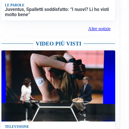
LE PAROLE
Juventus, Spalletti soddisfatto: “I nuovi? Li ho visti
molto bene”
Altre notizie
VIDEO PIÙ VISTI
TELEVISIONE