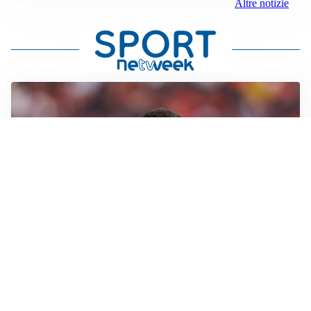
Altre notizie
AFFARE IN CHIUSURA
Barcellona, colpo Rodri: battuto il Real Madrid