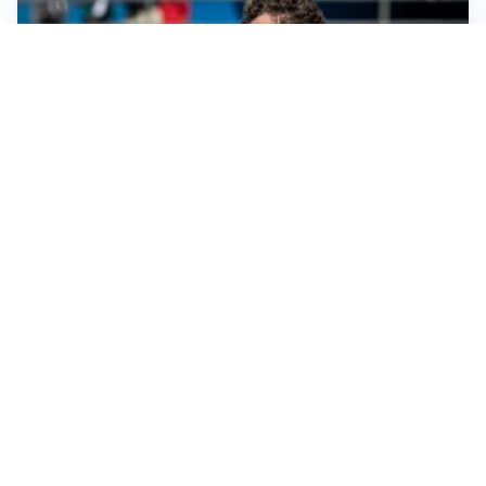
CALCIOMERCATO
Cagliari, il caso Esposito continua. Intanto arriva
Maldini
CALCIOMERCATO
Napoli, il solito Lukaku: non si presenta in ritiro, è
rottura
AMICHEVOLI
Inter, Chivu: “Vedo una crescita, il risultato non conta”