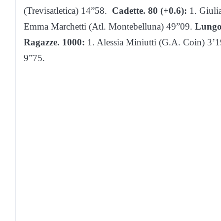
(Trevisatletica) 14”58.
Cadette. 80 (+0.6):
1. Giuli
Emma Marchetti (Atl. Montebelluna) 49”09.
Lungo
Ragazze. 1000:
1. Alessia Miniutti (G.A. Coin) 3’
9”75.