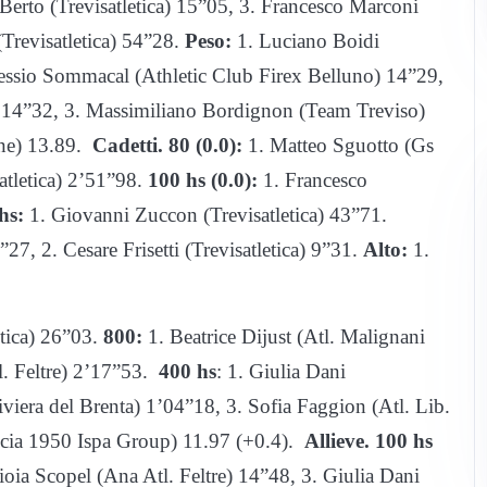
erto (Trevisatletica) 15”05, 3. Francesco Marconi
revisatletica) 54”28.
Peso:
1. Luciano Boidi
essio Sommacal (Athletic Club Firex Belluno) 14”29,
) 14”32, 3. Massimiliano Bordignon (Team Treviso)
ne) 13.89.
Cadetti. 80 (0.0):
1. Matteo Sguotto (Gs
atletica) 2’51”98.
100 hs (0.0):
1. Francesco
hs:
1. Giovanni Zuccon (Trevisatletica) 43”71.
27, 2. Cesare Frisetti (Trevisatletica) 9”31.
Alto:
1.
tica) 26”03.
800:
1. Beatrice Dijust (Atl. Malignani
l. Feltre) 2’17”53.
400 hs
: 1. Giulia Dani
iviera del Brenta) 1’04”18, 3. Sofia Faggion (Atl. Lib.
scia 1950 Ispa Group) 11.97 (+0.4).
Allieve. 100 hs
ia Scopel (Ana Atl. Feltre) 14”48, 3. Giulia Dani