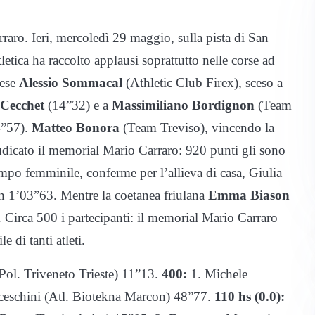
raro. Ieri, mercoledì 29 maggio, sulla pista di San
etica ha raccolto applausi soprattutto nelle corse ad
nese
Alessio Sommacal
(Athletic Club Firex), sceso a
 Cecchet
(14”32) e a
Massimiliano Bordignon
(Team
14”57).
Matteo Bonora
(Team Treviso), vincendo la
iudicato il memorial Mario Carraro: 920 punti gli sono
campo femminile, conferme per l’allieva di casa, Giulia
 in 1’03”63. Mentre la coetanea friulana
Emma Biason
4. Circa 500 i partecipanti: il memorial Mario Carraro
 di tanti atleti.
Pol. Triveneto Trieste) 11”13.
400:
1. Michele
nceschini (Atl. Biotekna Marcon) 48”77.
110 hs (0.0):