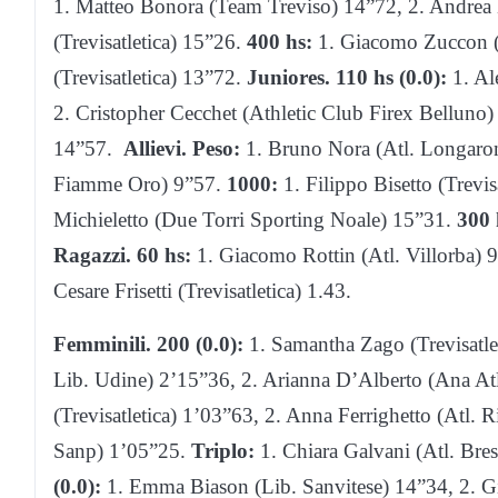
1. Matteo Bonora (Team Treviso) 14”72, 2. Andrea B
(Trevisatletica) 15”26.
400 hs:
1. Giacomo Zuccon (T
(Trevisatletica) 13”72.
Juniores. 110 hs (0.0):
1. Al
2. Cristopher Cecchet (Athletic Club Firex Belluno
14”57.
Allievi. Peso:
1. Bruno Nora (Atl. Longaro
Fiamme Oro) 9”57.
1000:
1. Filippo Bisetto (Trevis
Michieletto (Due Torri Sporting Noale) 15”31.
300 
Ragazzi. 60 hs:
1. Giacomo Rottin (Atl. Villorba) 9”
Cesare Frisetti (Trevisatletica) 1.43.
Femminili.
200 (0.0):
1. Samantha Zago (Trevisatle
Lib. Udine) 2’15”36, 2. Arianna D’Alberto (Ana At
(Trevisatletica) 1’03”63, 2. Anna Ferrighetto (Atl. R
Sanp) 1’05”25.
Triplo:
1. Chiara Galvani (Atl. Bre
(0.0):
1. Emma Biason (Lib. Sanvitese) 14”34, 2. Gio