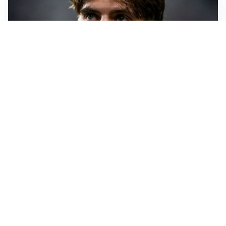
PREMIER LEAGUE
Palestra ammette: “Il Chelsea? Ho sempre sognato la
Premier”
CALCIOMERCATO
Milan, ufficiale la risoluzione di Bennacer: il
comunicato
AMICHEVOLI
Milan, altro test per Amorim: le possibili scelte per il