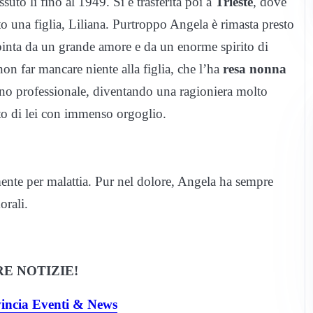
suto lì fino al 1949. Si è trasferita poi a
Trieste
, dove
to una figlia, Liliana. Purtroppo Angela è rimasta presto
 spinta da un grande amore e da un enorme spirito di
non far mancare niente alla figlia, che l’ha
resa nonna
iano professionale, diventando una ragioniera molto
ato di lei con immenso orgoglio.
nte per malattia. Pur nel dolore, Angela ha sempre
orali.
E NOTIZIE!
vincia Eventi & News