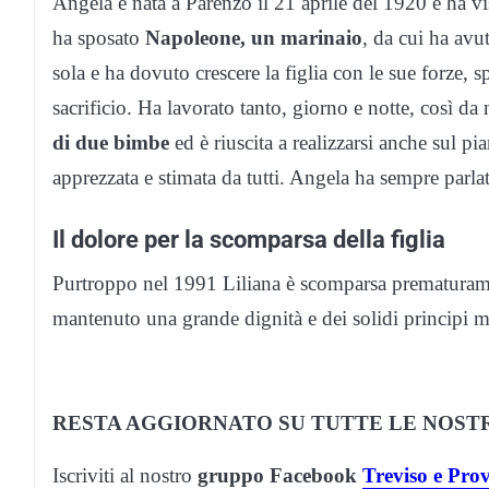
Angela è nata a Parenzo il 21 aprile del 1920 e ha vis
ha sposato
Napoleone, un marinaio
, da cui ha avu
sola e ha dovuto crescere la figlia con le sue forze,
sacrificio. Ha lavorato tanto, giorno e notte, così da 
di due bimbe
ed è riuscita a realizzarsi anche sul p
apprezzata e stimata da tutti. Angela ha sempre parl
Il dolore per la scomparsa della figlia
Purtroppo nel 1991 Liliana è scomparsa prematurame
mantenuto una grande dignità e dei solidi principi m
RESTA AGGIORNATO SU TUTTE LE NOSTR
Iscriviti al nostro
gruppo
Facebook
Treviso e Pro