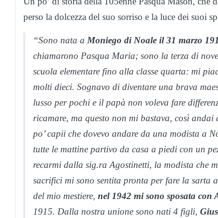
Un po’ di storia della 105enne Pasqua Mason, che 
perso la dolcezza del suo sorriso e la luce dei suoi sp
“Sono nata a
Moniego di Noale il 31 marzo 19
chiamarono Pasqua Maria; sono la terza di nove f
scuola elementare fino alla classe quarta: mi pia
molti dieci. Sognavo di diventare una brava maest
lusso per pochi e il papà non voleva fare differ
ricamare, ma questo non mi bastava, così andai 
po’ capii che dovevo andare da una modista a Noa
tutte le mattine partivo da casa a piedi con un p
recarmi dalla sig.ra Agostinetti, la modista che 
sacrifici mi sono sentita pronta per fare la sart
del mio mestiere,
nel 1942 mi sono sposata con 
1915. Dalla nostra unione sono nati 4 figli,
Gius