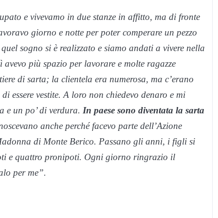
ato e vivevamo in due stanze in affitto, ma di fronte
 lavoravo giorno e notte per poter comperare un pezzo
 quel sogno si è realizzato e siamo andati a vivere nella
 Lì avevo più spazio per lavorare e molte ragazze
iere di sarta; la clientela era numerosa, ma c’erano
i essere vestite. A loro non chiedevo denaro e mi
a e un po’ di verdura.
In paese sono diventata la sarta
noscevano anche perché facevo parte dell’Azione
adonna di Monte Berico. Passano gli anni, i figli si
ti e quattro pronipoti. Ogni giorno ringrazio il
galo per me”.