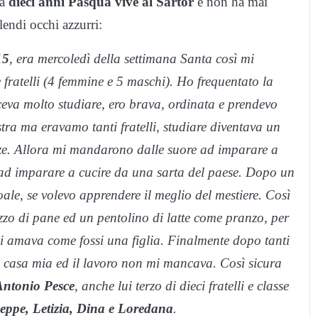
da
dieci anni Pasqua vive al Sartor
e non ha mai
lendi occhi azzurri:
15
, era mercoledì della settimana Santa così mi
ratelli (4 femmine e 5 maschi). Ho frequentato la
ceva molto studiare, ero brava, ordinata e prendevo
ra ma eravamo tanti fratelli, studiare diventava un
enze. Allora mi mandarono dalle suore ad imparare a
ad imparare a cucire da una sarta del paese. Dopo un
le, se volevo apprendere il meglio del mestiere. Così
ezzo di pane ed un pentolino di latte come pranzo, per
mi amava come fossi una figlia. Finalmente dopo tanti
a a casa mia ed il lavoro non mi mancava. Così sicura
Antonio Pesce
, anche lui terzo di dieci fratelli e classe
eppe, Letizia, Dina e Loredana
.