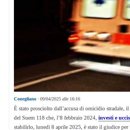
Conegliano
· 09/04/2025 alle 16:16
È stato prosciolto dall’accusa di omicidio stradale, 
del Suem 118 che, l’8 febbraio 2024,
investì e uc
stabilirlo, lunedì 8 aprile 2025, è stato il giudice pe