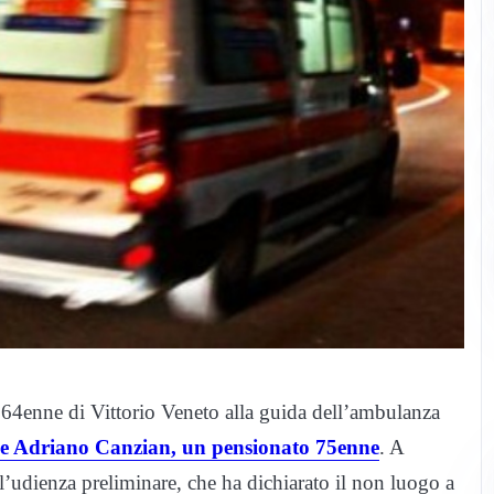
il 64enne di Vittorio Veneto alla guida dell’ambulanza
cise Adriano Canzian, un pensionato 75enne
. A
r l’udienza preliminare, che ha dichiarato il non luogo a