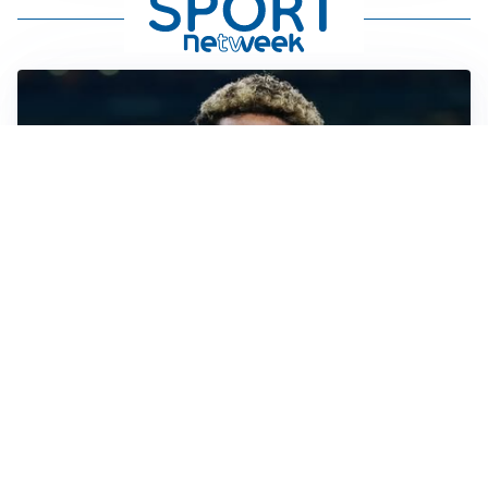
MERCATO JUVE
La Juventus vuole Suzuki, ma il Psg è avanti
CALCIOMERCATO
Inter, Frattesi blocca il mercato nerazzurro: la