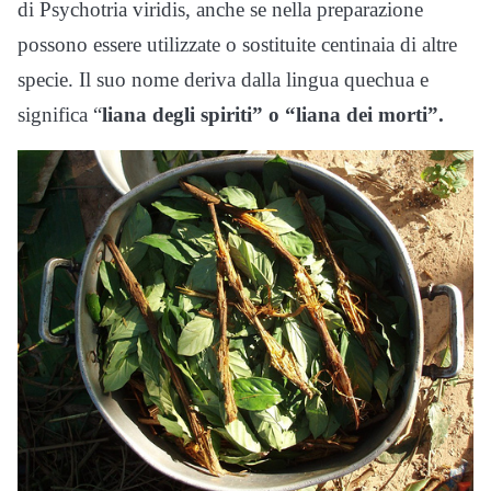
di Psychotria viridis, anche se nella preparazione
possono essere utilizzate o sostituite centinaia di altre
specie. Il suo nome deriva dalla lingua quechua e
significa “
liana degli spiriti” o “liana dei morti”.