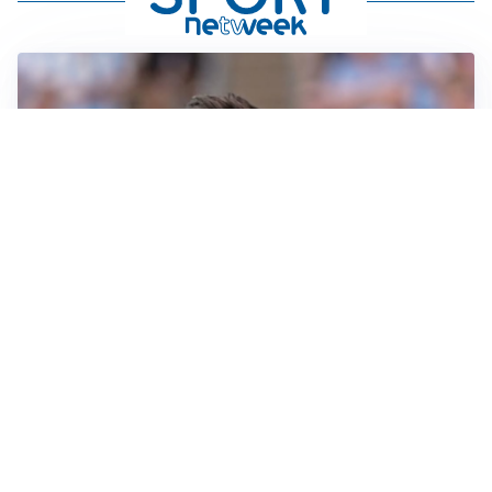
IL NOME NUOVO
Napoli, Musso resta un’opzione per la porta
TITOLARE IN CAMPIONATO
Inter, tocca a Pio Esposito: Chivu gli affida l’attacco