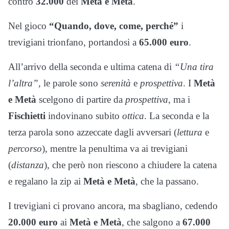
contro
32.000
dei
Metà e Metà
.
Nel gioco
“Quando, dove, come, perché”
i
trevigiani trionfano, portandosi a
65.000 euro
.
All’arrivo della seconda e ultima catena di
“Una tira
l’altra”
, le parole sono
serenità
e
prospettiva
. I
Metà
e Metà
scelgono di partire da
prospettiva
, ma i
Fischietti
indovinano subito
ottica
. La seconda e la
terza parola sono azzeccate dagli avversari (
lettura
e
percorso
), mentre la penultima va ai trevigiani
(
distanza
), che però non riescono a chiudere la catena
e regalano la zip ai
Metà e Metà
, che la passano.
I trevigiani ci provano ancora, ma sbagliano, cedendo
20.000 euro
ai
Metà e Metà
, che salgono a
67.000