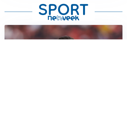
AFFARE IN CHIUSURA
Barcellona, colpo Rodri: battuto il Real Madrid
MOTIVATO
Douglas Luiz dice no all’Everton e punta sulla