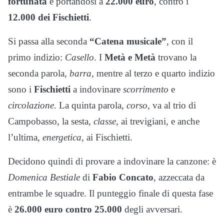
fortunata
e portandosi a
22.000 euro
, contro i
12.000 dei Fischietti
.
Si passa alla seconda
“Catena musicale”
, con il
primo indizio:
Casello
. I
Metà e Metà
trovano la
seconda parola,
barra
, mentre al terzo e quarto indizio
sono i
Fischietti
a indovinare
scorrimento
e
circolazione
. La quinta parola,
corso
, va al trio di
Campobasso, la sesta,
classe
, ai trevigiani, e anche
l’ultima,
energetica
, ai Fischietti.
Decidono quindi di provare a indovinare la canzone: è
Domenica Bestiale
di
Fabio Concato
, azzeccata da
entrambe le squadre. Il punteggio finale di questa fase
è
26.000 euro contro 25.000
degli avversari.